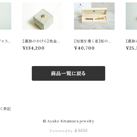
ジャス
【遺跡のかけら】地金の
【知恵を導く者】桜のボ
【遺跡
ネックレス
ールペン
ズリの
¥134,200
¥40,700
¥25,
商品一覧に戻る
く表記
© Ayako Kitamura jewelry
Powered by