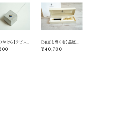
のかけら】ラピスラ
【知恵を導く者】黒檀の
ネックレス
ボールペン
300
¥40,700